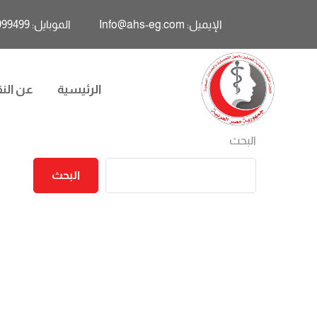
الإيميل: Info@ahs-eg.com
الموبايل: 01011999499
الرئيسية
عن النق
البحث
البحث