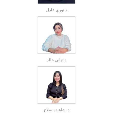
د-نوري عادل
د-تهاني خالد
د- شاهنده صلاح