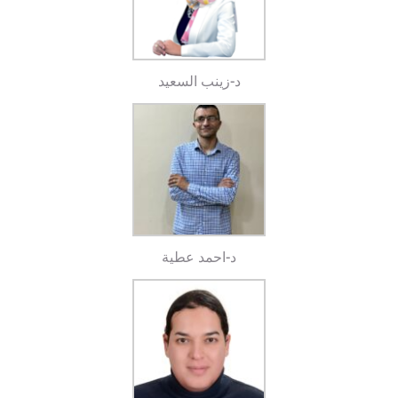
د-زينب السعيد
د-احمد عطية