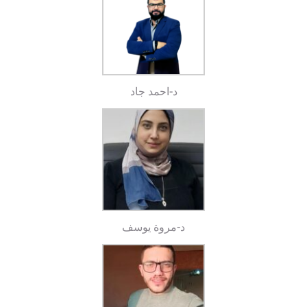
د-احمد جاد
د-مروة يوسف