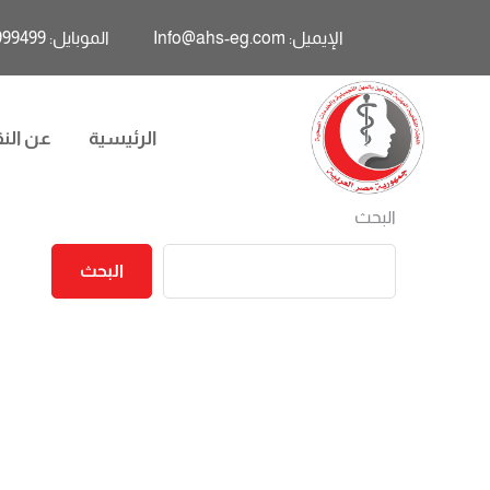
الإيميل: Info@ahs-eg.com
الموبايل: 01011999499
الرئيسية
عن النق
البحث
البحث