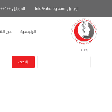
الإيميل: Info@ahs-eg.com
الموبايل: 01011999499
الرئيسية
عن النق
البحث
البحث