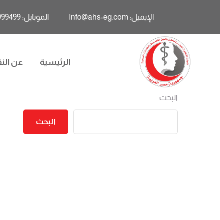
الإيميل: Info@ahs-eg.com
الموبايل: 01011999499
الرئيسية
عن النق
البحث
البحث