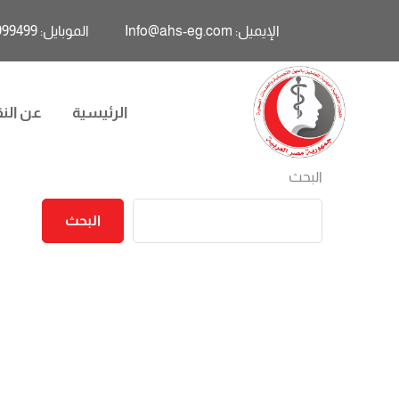
الإيميل: Info@ahs-eg.com
الموبايل: 01011999499
الرئيسية
عن النق
البحث
البحث