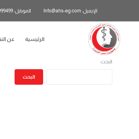
الإيميل: Info@ahs-eg.com
الموبايل: 01011999499
الرئيسية
عن النق
البحث
البحث