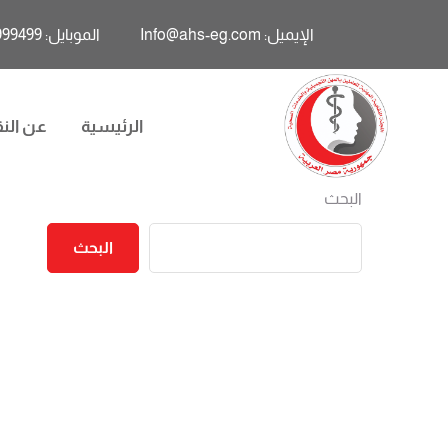
الإيميل: Info@ahs-eg.com
الموبايل: 01011999499
الرئيسية
عن النق
البحث
البحث