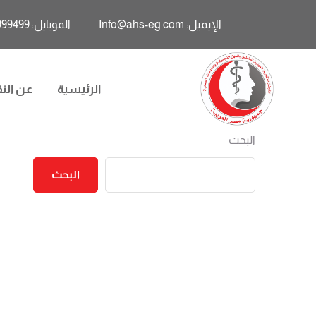
الإيميل: Info@ahs-eg.com
الموبايل: 01011999499
الرئيسية
عن النق
البحث
البحث