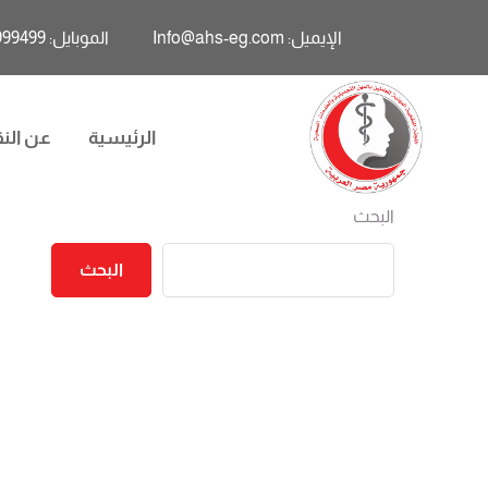
الإيميل: Info@ahs-eg.com
الموبايل: 01011999499
الرئيسية
عن النق
البحث
البحث