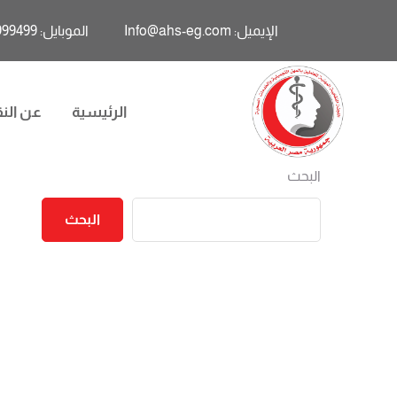
الإيميل: Info@ahs-eg.com
الموبايل: 01011999499
الرئيسية
عن النق
البحث
البحث