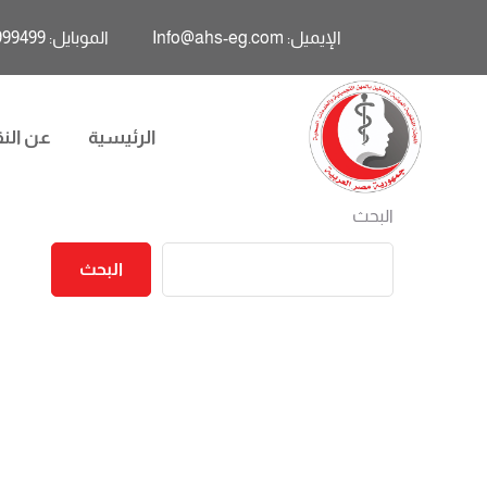
الإيميل: Info@ahs-eg.com
الموبايل: 01011999499
الرئيسية
عن النق
البحث
البحث