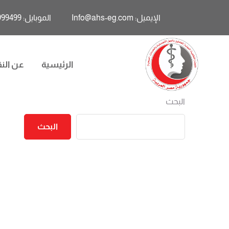
الإيميل: Info@ahs-eg.com
الموبايل: 01011999499
الرئيسية
عن النق
البحث
البحث