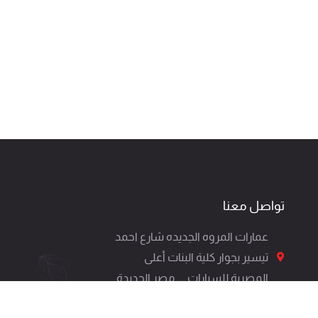
تواصل معنا
عمارات المروه الجديده شارع احمد
تيسير بجوار كلية البنات أعلى
المصرية للسيارات ــــ مصر الجديدة
01120212666