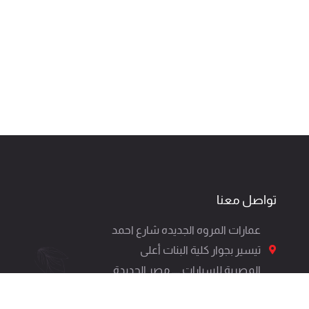
تواصل معنا
عمارات المروه الجديده شارع احمد
تيسير بجوار كلية البنات أعلى
المصرية للسيارات ــــ مصر الجديدة
01120212666